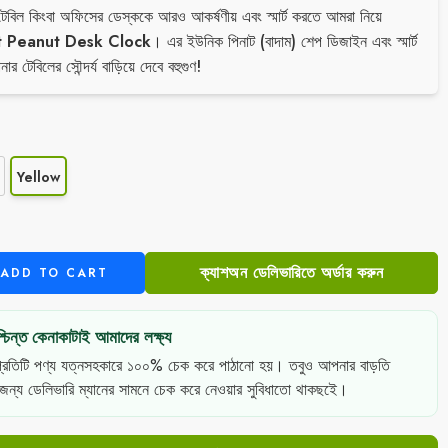
টেবিল কিংবা অফিসের ডেস্ককে আরও আকর্ষণীয় এবং স্মার্ট করতে আমরা নিয়ে
t Peanut Desk Clock
। এর ইউনিক পিনাট (বাদাম) শেপ ডিজাইন এবং স্মার্ট
র টেবিলের সৌন্দর্য বাড়িয়ে দেবে বহুগুণ!
Yellow
ক্যাশঅন ডেলিভারিতে অর্ডার করুন
ADD TO CART
চিন্ত কেনাকাটাই আমাদের লক্ষ্য
্রতিটি পণ্য যত্নসহকারে ১০০% চেক করে পাঠানো হয়। তবুও আপনার বাড়তি
 জন্য ডেলিভারি ম্যানের সামনে চেক করে নেওয়ার সুবিধাতো থাকছইে।