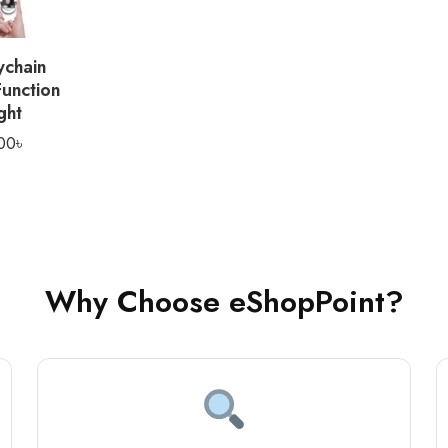
ychain
Function
ght
00
৳
Why Choose eShopPoint?