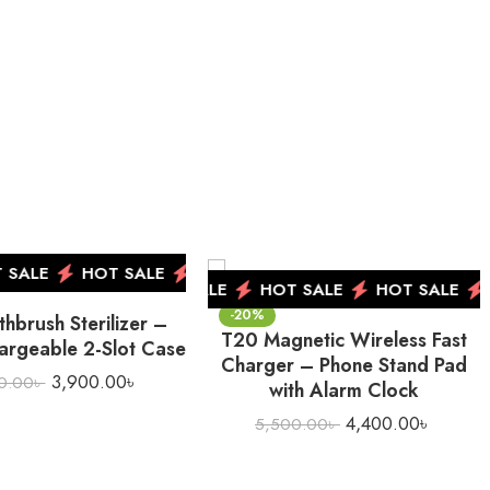
HOT SA
ALE
HOT SALE
HOT SALE
HOT SALE
HOT SA
NEW
HOT SALE
HOT SALE
HOT SALE
HOT SALE
HOT SALE
HOT SALE
HOT SALE
H
-20%
hbrush Sterilizer –
T20 Magnetic Wireless Fast
argeable 2-Slot Case
Charger – Phone Stand Pad
3,900.00
৳
0.00
৳
with Alarm Clock
4,400.00
৳
5,500.00
৳