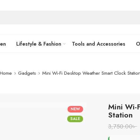
hen
Lifestyle & Fashion
Tools and Accessories
O
Home
Gadgets
Mini Wi-Fi Desktop Weather Smart Clock Statio
Mini Wi-
NEW
Station
SALE
3,750.00
৳