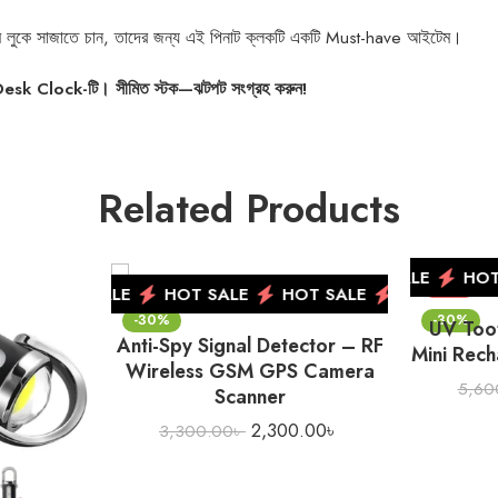
িয়াম লুকে সাজাতে চান, তাদের জন্য এই পিনাট ক্লকটি একটি Must-have আইটেম।
 Desk Clock-টি। সীমিত স্টক—ঝটপট সংগ্রহ করুন!
Related Products
HOT SALE
HOT S
NEW
NEW
HOT SALE
HOT SALE
HOT SALE
HOT SALE
-30%
-30%
UV Toot
Anti-Spy Signal Detector – RF
Mini Rech
Wireless GSM GPS Camera
5,60
Scanner
2,300.00
৳
3,300.00
৳