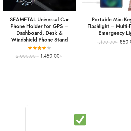
SEAMETAL Universal Car
Portable Mini Ke
Phone Holder for GPS –
Flashlight – Multi-
Dashboard, Desk &
Emergency Li
Windshield Phone Stand
850.
1,100.00
৳
Rated
1,450.00
৳
2,000.00
৳
4.00
out
of 5